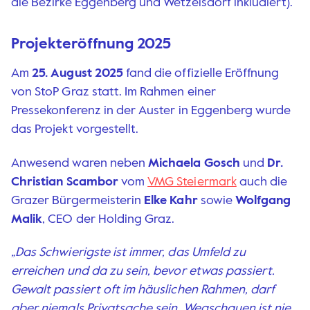
die Bezirke Eggenberg und Wetzelsdorf inkludiert).
Projekteröffnung 2025
Am
25. August 2025
fand die offizielle Eröffnung
von StoP Graz statt. Im Rahmen einer
Pressekonferenz in der Auster in Eggenberg wurde
das Projekt vorgestellt.
Anwesend waren neben
Michaela Gosch
und
Dr.
Christian Scambor
vom
VMG Steiermark
auch die
Grazer Bürgermeisterin
Elke Kahr
sowie
Wolfgang
Malik
, CEO der Holding Graz.
„Das Schwierigste ist immer, das Umfeld zu
erreichen und da zu sein, bevor etwas passiert.
Gewalt passiert oft im häuslichen Rahmen, darf
aber niemals Privatsache sein. Wegschauen ist nie