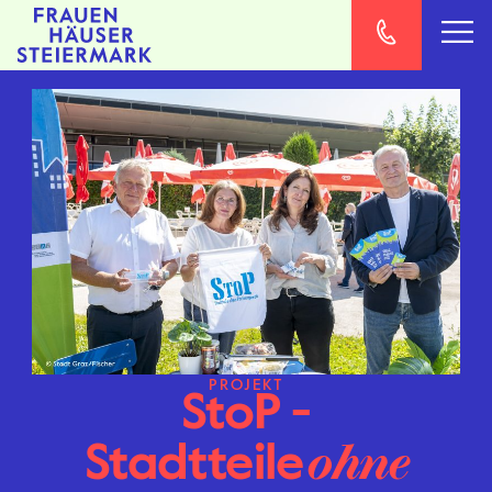
PROJEKT
StoP -
Stadtteile
ohne