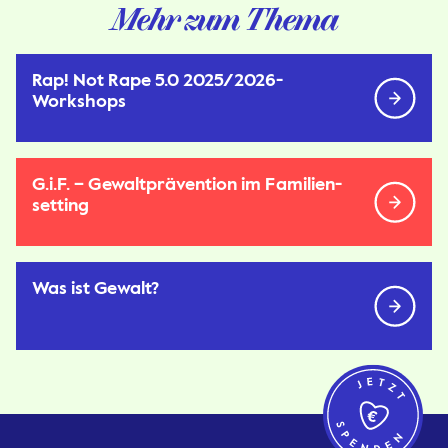
Mehr zum Thema
Rap! Not Rape 5.0 2025/2026-
Workshops
G.i.F. – Gewalt­­­prävention im Familien­­
sett­ing
Was ist Gewalt?