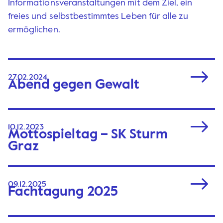
Informations­veranstaltungen mit dem Ziel, ein
freies und selbstbestimmtes Leben für alle zu
ermöglichen.
27.02.2024
Abend gegen Gewalt
10.12.2023
Mottospieltag – SK Sturm
Graz
09.12.2025
Fachtagung 2025